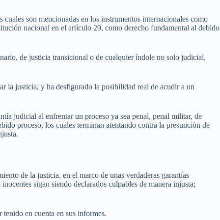
as cuales son mencionadas en los instrumentos internacionales como
ución nacional en el artículo 29, como derecho fundamental al debido
ario, de justicia transicional o de cualquier índole no solo judicial,
r la justicia, y ha desfigurado la posibilidad real de acudir a un
a judicial al enfrentar un proceso ya sea penal, penal militar, de
l debido proceso, los cuales terminan atentando contra la presunción de
justa.
miento de la justicia, en el marco de unas verdaderas garantías
los inocentes sigan siendo declarados culpables de manera injusta;
r tenido en cuenta en sus informes.