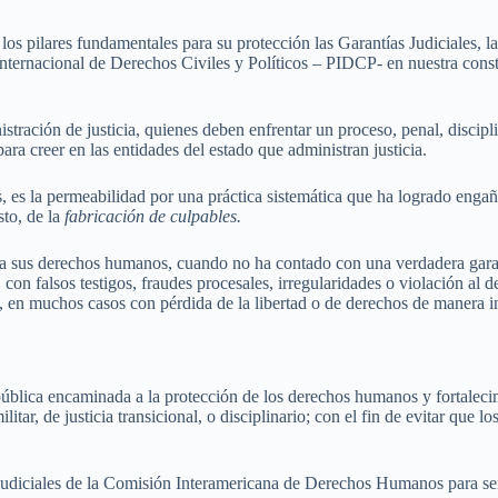
 pilares fundamentales para su protección las Garantías Judiciales, l
acional de Derechos Civiles y Políticos – PIDCP- en nuestra constit
istración de justicia, quienes deben enfrentar un proceso, penal, disciplin
para creer en las entidades del estado que administran justicia.
es, es la permeabilidad por una práctica sistemática que ha logrado engaña
sto, de la
fabricación de culpables.
 a sus derechos humanos, cuando no ha contado con una verdadera garantí
al, con falsos testigos, fraudes procesales, irregularidades o violación a
, en muchos casos con pérdida de la libertad o de derechos de manera in
a pública encaminada a la protección de los derechos humanos y fortaleci
itar, de justicia transicional, o disciplinario; con el fin de evitar que 
as Judiciales de la Comisión Interamericana de Derechos Humanos para se