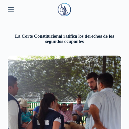
S
a
l
t
a
r
La Corte Constitucional ratifica los derechos de los
a
segundos ocupantes
l
c
o
n
t
e
n
i
d
o