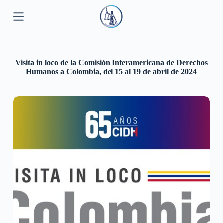
S
a
l
t
a
r
Visita in loco de la Comisión Interamericana de Derechos
a
Humanos a Colombia, del 15 al 19 de abril de 2024
l
c
o
n
t
e
n
i
d
o